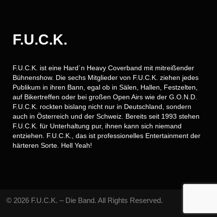
F.U.C.K.
F.U.C.K. ist eine Hard´n Heavy Coverband mit mitreißender
Bühnenshow. Die sechs Mitglieder von F.U.C.K. ziehen jedes
Publikum in ihren Bann, egal ob in Sälen, Hallen, Festzelten,
auf Bikertreffen oder bei großen Open Airs wie der G.O.N.D.
F.U.C.K. rockten bislang nicht nur in Deutschland, sondern
auch in Österreich und der Schweiz. Bereits seit 1993 stehen
F.U.C.K. für Unterhaltung pur, ihnen kann sich niemand
entziehen. F.U.C.K., das ist professionelles Entertainment der
härteren Sorte. Hell Yeah!
© 2026 F.U.C.K. – Die Band. All Rights Reserved.