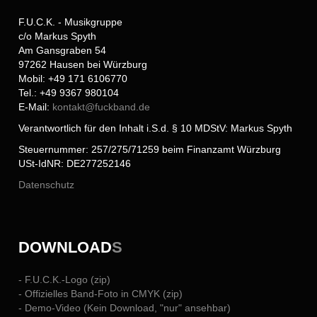
F.U.C.K. - Musikgruppe
c/o Markus Spyth
Am Gansgraben 54
97262 Hausen bei Würzburg
Mobil: +49 171 6106770
Tel.: +49 9367 980104
E-Mail:
kontakt@
fuckband.de
Verantwortlich für den Inhalt i.S.d. § 10 MDStV: Markus Spyth
Steuernummer: 257/275/71259 beim Finanzamt Würzburg
USt-IdNR: DE277252146
Datenschutz
DOWNLOAD
S
- F.U.C.K.-Logo (zip)
- Offizielles Band-Foto in CMYK (zip)
- Demo-Video (Kein Download, "nur" ansehbar)