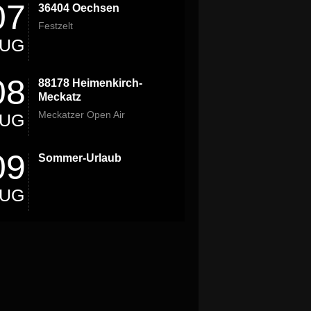
07
36404 Oechsen
Festzelt
UG
08
88178 Heimenkirch-
Meckatz
Meckatzer Open Air
UG
09
Sommer-Urlaub
UG