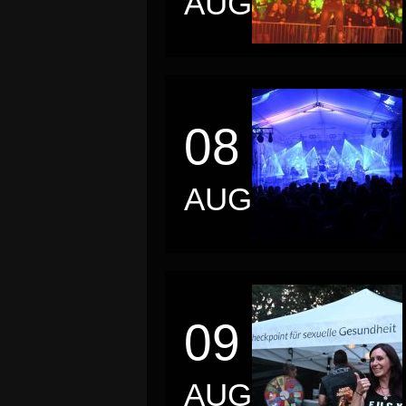
AUG
08
AUG
09
AUG