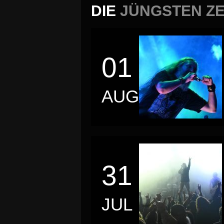
DIE
JÜNGSTEN Z
01
AUG
31
JUL