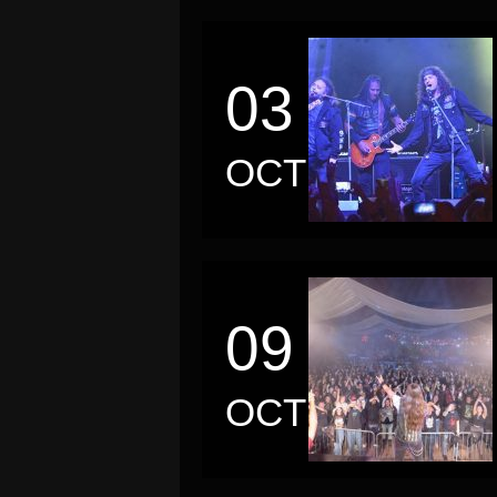
03
OCT
09
OCT