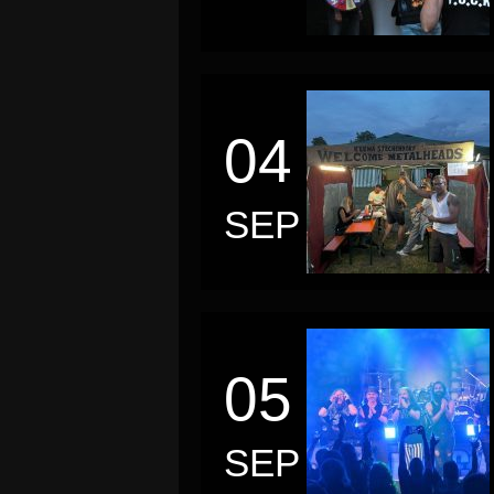
04
SEP
05
SEP