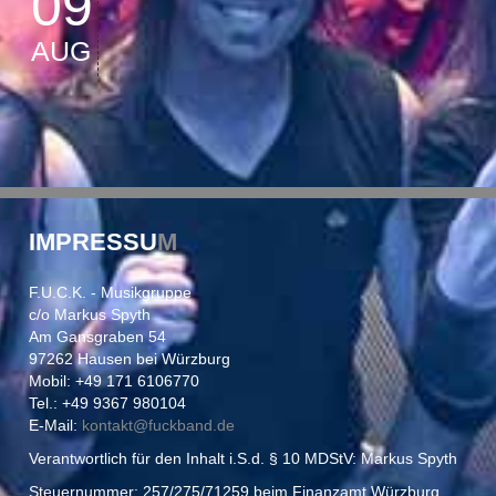
09
AUG
IMPRESSU
M
F.U.C.K. - Musikgruppe
c/o Markus Spyth
Am Gansgraben 54
97262 Hausen bei Würzburg
Mobil: +49 171 6106770
Tel.: +49 9367 980104
E-Mail:
kontakt@
fuckband.de
Verantwortlich für den Inhalt i.S.d. § 10 MDStV: Markus Spyth
Steuernummer: 257/275/71259 beim Finanzamt Würzburg