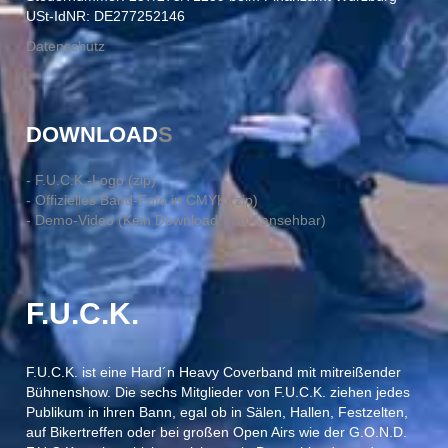
USt-IdNR: DE277252146
Datenschutz
DOWNLOAD
S
- F.U.C.K.-Logo (zip)
- Offizielles Band-Foto in CMYK (zip)
- Demo-Video (Kein Download, "nur" ansehbar)
F.U.C.K.
F.U.C.K. ist eine Hard´n Heavy Coverband mit mitreißender
Bühnenshow. Die sechs Mitglieder von F.U.C.K. ziehen jedes
Publikum in ihren Bann, egal ob in Sälen, Hallen, Festzelten,
auf Bikertreffen oder bei großen Open Airs wie der G.O.N.D.