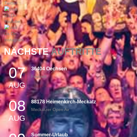
NÄCHSTE
AUFTRITTE
07
36404 Oechsen
Festzelt
AUG
08
88178 Heimenkirch-Meckatz
Meckatzer Open Air
AUG
Sommer-Urlaub