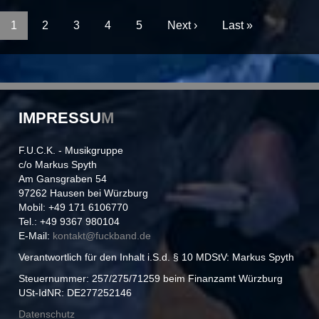
1
2
3
4
5
Next ›
Last »
IMPRESSU
M
F.U.C.K. - Musikgruppe
c/o Markus Spyth
Am Gansgraben 54
97262 Hausen bei Würzburg
Mobil: +49 171 6106770
Tel.: +49 9367 980104
E-Mail:
kontakt@
fuckband.de
Verantwortlich für den Inhalt i.S.d. § 10 MDStV: Markus Spyth
Steuernummer: 257/275/71259 beim Finanzamt Würzburg
USt-IdNR: DE277252146
Datenschutz