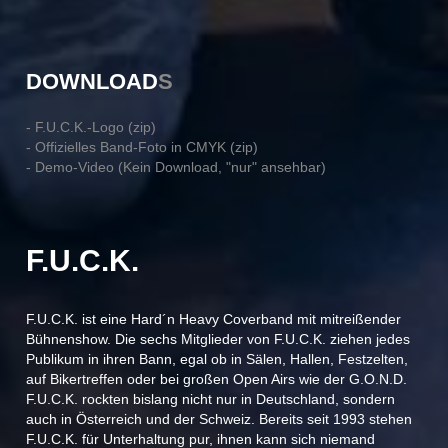
DOWNLOAD
S
- F.U.C.K.-Logo (zip)
- Offizielles Band-Foto in CMYK (zip)
- Demo-Video (Kein Download, "nur" ansehbar)
F.U.C.K.
F.U.C.K. ist eine Hard´n Heavy Coverband mit mitreißender
Bühnenshow. Die sechs Mitglieder von F.U.C.K. ziehen jedes
Publikum in ihren Bann, egal ob in Sälen, Hallen, Festzelten,
auf Bikertreffen oder bei großen Open Airs wie der G.O.N.D.
F.U.C.K. rockten bislang nicht nur in Deutschland, sondern
auch in Österreich und der Schweiz. Bereits seit 1993 stehen
F.U.C.K. für Unterhaltung pur, ihnen kann sich niemand