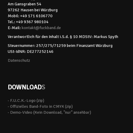
Am Gansgraben 54
97262 Hausen bei Würzburg
Mobil: +49 171 6106770
Tel.: +49 9367 980104
E-Mail:
kontakt@
fuckband.de
Verantwortlich für den Inhalt i.S.d. § 10 MDStV: Markus Spyth
Steuernummer: 257/275/71259 beim Finanzamt Würzburg
USt-IdNR: DE277252146
Datenschutz
DOWNLOAD
S
- F.U.C.K.-Logo (zip)
- Offizielles Band-Foto in CMYK (zip)
- Demo-Video (Kein Download, "nur" ansehbar)