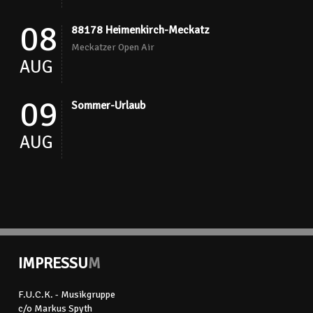
08
88178 Heimenkirch-Meckatz
Meckatzer Open Air
AUG
09
Sommer-Urlaub
AUG
IMPRESSU
M
F.U.C.K. - Musikgruppe
c/o Markus Spyth