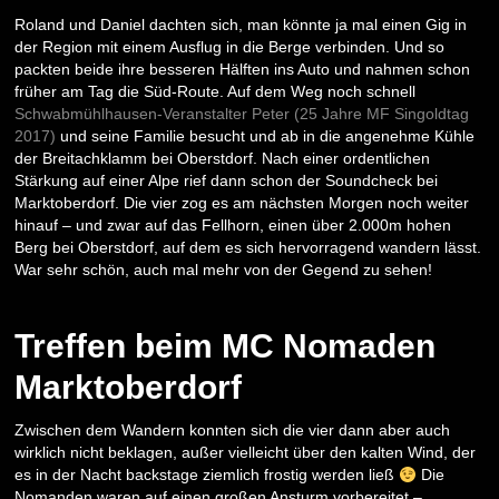
Roland und Daniel dachten sich, man könnte ja mal einen Gig in
der Region mit einem Ausflug in die Berge verbinden. Und so
packten beide ihre besseren Hälften ins Auto und nahmen schon
früher am Tag die Süd-Route. Auf dem Weg noch schnell
Schwabmühlhausen-Veranstalter Peter (25 Jahre MF Singoldtag
2017)
und seine Familie besucht und ab in die angenehme Kühle
der Breitachklamm bei Oberstdorf. Nach einer ordentlichen
Stärkung auf einer Alpe rief dann schon der Soundcheck bei
Marktoberdorf. Die vier zog es am nächsten Morgen noch weiter
hinauf – und zwar auf das Fellhorn, einen über 2.000m hohen
Berg bei Oberstdorf, auf dem es sich hervorragend wandern lässt.
War sehr schön, auch mal mehr von der Gegend zu sehen!
Treffen beim MC Nomaden
Marktoberdorf
Zwischen dem Wandern konnten sich die vier dann aber auch
wirklich nicht beklagen, außer vielleicht über den kalten Wind, der
es in der Nacht backstage ziemlich frostig werden ließ
Die
Nomanden waren auf einen großen Ansturm vorbereitet –