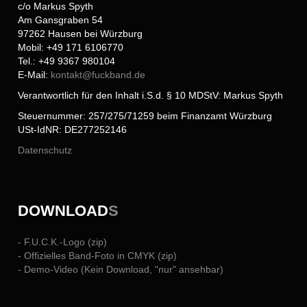
c/o Markus Spyth
Am Gansgraben 54
97262 Hausen bei Würzburg
Mobil: +49 171 6106770
Tel.: +49 9367 980104
E-Mail:
kontakt@
fuckband.de
Verantwortlich für den Inhalt i.S.d. § 10 MDStV: Markus Spyth
Steuernummer: 257/275/71259 beim Finanzamt Würzburg
USt-IdNR: DE277252146
Datenschutz
DOWNLOAD
S
- F.U.C.K.-Logo (zip)
- Offizielles Band-Foto in CMYK (zip)
- Demo-Video (Kein Download, "nur" ansehbar)