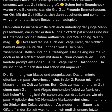
umsonst war das Zelt nicht so groß
Schon beim Soundcheck
waren viele Bekannte, u.a. die Gib-Gas-Freunde Emmenhausen,
vor Ort. Mit der Zeit füllte es sich dann zusehends und so konnten
wir vor einer stattlichen Besucherzahl aufspielen.
Den vielen Besuchern wollte sich auch unbedingt der junge Mann
präsentieren, die in der ersten Runde plötzlich patschnass und nur
in Unterhose vor der Bühne auftauchte und total abging. Wer´s
mag …
Etwas leid tat uns auch der Stage Diver, der sichtlich
bemüht einige Leute dazu bringen wollte, sich nah
zusammenzustellen und ihn aufzufangen. Das gelang nur mäßig,
doch er ließt sich trotzdem mit dem Rücken voraus fallen … und
landete prompt am Boden. Leute, Stage Diving, Halloooooo! Da
müsst ihr beim nächsten Mal schon mit anpacken!
Die Stimmung war klasse und ausgelassen. Das animierte
offenbar ein paar Unverbesserliche, in der 2. Pause mit ihren
Maschinen ins Zelt zu fahren, Burn Outs zu machen und im Zelt
einen nach Gummi und Abgas riechenden Nebel zu fabrizieren.
Luft holen? Unmöglich! Wir sahen uns von draußen an, wie ein
paar Mitglieder des MC Nomaden Marktoberdorf einschritten und
die Stinker des Zeltes verwiesen. Als wieder mehr Sauer- als
Giftstoff in der Zeltluft war, konnten wir endlich unsere letzte