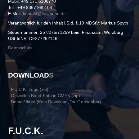
Mobil: +49 171 6106770
Tel.: +49 9367 980104
E-Mail:
kontakt@
fuckband.de
Verantwortlich für den Inhalt i.S.d. § 10 MDStV: Markus Spyth
Steuernummer: 257/275/71259 beim Finanzamt Würzburg
USt-IdNR: DE277252146
Datenschutz
DOWNLOAD
S
- F.U.C.K.-Logo (zip)
- Offizielles Band-Foto in CMYK (zip)
- Demo-Video (Kein Download, "nur" ansehbar)
F.U.C.K.