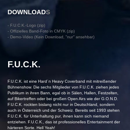
DOWNLOAD
S
- F.U.C.K.-Logo (zip)
- Offizielles Band-Foto in CMYK (zip)
- Demo-Video (Kein Download, "nur" ansehbar)
F.U.C.K.
F.U.C.K. ist eine Hard´n Heavy Coverband mit mitreißender
Bühnenshow. Die sechs Mitglieder von F.U.C.K. ziehen jedes
Publikum in ihren Bann, egal ob in Sälen, Hallen, Festzelten,
auf Bikertreffen oder bei großen Open Airs wie der G.O.N.D.
F.U.C.K. rockten bislang nicht nur in Deutschland, sondern
auch in Österreich und der Schweiz. Bereits seit 1993 stehen
F.U.C.K. für Unterhaltung pur, ihnen kann sich niemand
entziehen. F.U.C.K., das ist professionelles Entertainment der
härteren Sorte. Hell Yeah!