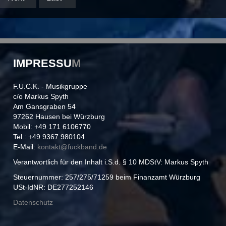
IMPRESSU
M
F.U.C.K. - Musikgruppe
c/o Markus Spyth
Am Gansgraben 54
97262 Hausen bei Würzburg
Mobil: +49 171 6106770
Tel.: +49 9367 980104
E-Mail:
kontakt@
fuckband.de
Verantwortlich für den Inhalt i.S.d. § 10 MDStV: Markus Spyth
Steuernummer: 257/275/71259 beim Finanzamt Würzburg
USt-IdNR: DE277252146
Datenschutz