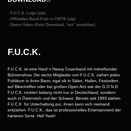
- F.U.C.K.-Logo (zip)
- Offizielles Band-Foto in CMYK (zip)
- Demo-Video (Kein Download, "nur" ansehbar)
F.U.C.K.
F.U.C.K. ist eine Hard´n Heavy Coverband mit mitreißender
Bühnenshow. Die sechs Mitglieder von F.U.C.K. ziehen jedes
Publikum in ihren Bann, egal ob in Sälen, Hallen, Festzelten,
auf Bikertreffen oder bei großen Open Airs wie der G.O.N.D.
F.U.C.K. rockten bislang nicht nur in Deutschland, sondern
auch in Österreich und der Schweiz. Bereits seit 1993 stehen
F.U.C.K. für Unterhaltung pur, ihnen kann sich niemand
entziehen. F.U.C.K., das ist professionelles Entertainment der
härteren Sorte. Hell Yeah!