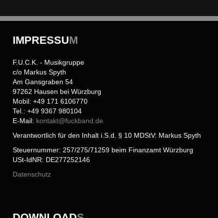
IMPRESSU
M
F.U.C.K. - Musikgruppe
c/o Markus Spyth
Am Gansgraben 54
97262 Hausen bei Würzburg
Mobil: +49 171 6106770
Tel.: +49 9367 980104
E-Mail:
kontakt@
fuckband.de
Verantwortlich für den Inhalt i.S.d. § 10 MDStV: Markus Spyth
Steuernummer: 257/275/71259 beim Finanzamt Würzburg
USt-IdNR: DE277252146
Datenschutz
DOWNLOAD
S