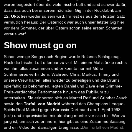
waren begeistert über die viele frische Luft und sind schwer dafür,
dass das auch bei unserem nächsten Gig in der Rockfabrik am
12. Oktober
wieder so sein wird. Ihr lest es aus dem letzten Satz
vermutlich heraus: Der Osterrock war auch unser letzter Gig hier
vor dem Sommer, der über Ostern schon seine ersten Schatten
voraus warf.
Show must go on
Schon wenige Songs nach Beginn wurde Rolands Schlagzeug-
Rack die frische Luft offenbar zu viel. Mit einem Mal stürzte rechts
von ihm alles zusammen und er konnte nur mit Mühe
Schlimmeres verhindern. Während Chris, Markus, Timmy und
unsere Crew halfen, alles wieder zu befestigen und die Drums
spielfähig zu bekommen, legten Daniel und Dave eine Grimme-
Preis-verdächtige Performance hin, um das Publikum zu
unterhalten. Sie erinnerten sich an Marcel Reif und Günther Jauch
sowie den
Torfall von Madrid
während des Champions League-
Spiels Real Madrid gegen Borussia Dortmund am 1. April 1998
(sic!) und improvisierten minutenlang munter vor sich hin. Wer zu
jung ist, um sich zu erinnern, hier gibt es eine Zusammenfassung
und ein Video der damaligen Ereignisse: „
Der Torfall von Madrid: