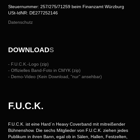
Steuernummer: 257/275/71259 beim Finanzamt Würzburg
USt-IdNR: DE277252146
Datenschutz
DOWNLOAD
S
- F.U.C.K.-Logo (zip)
- Offizielles Band-Foto in CMYK (zip)
- Demo-Video (Kein Download, "nur" ansehbar)
F.U.C.K.
F.U.C.K. ist eine Hard´n Heavy Coverband mit mitreißender
Bühnenshow. Die sechs Mitglieder von F.U.C.K. ziehen jedes
Publikum in ihren Bann, egal ob in Sälen, Hallen, Festzelten,