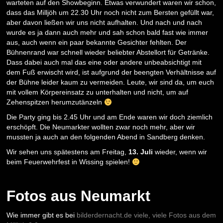
warteten auf den Showbeginn. Etwas verwundert waren wir schon,
dass das Milljöh um 22.30 Uhr noch nicht zum Bersten gefüllt war,
aber davon ließen wir uns nicht aufhalten. Und nach und nach
wurde es ja dann auch mehr und sah schon bald fast wie immer
aus, auch wenn ein paar bekannte Gesichter fehlten. Der
Bühnenrand war schnell wieder beliebter Abstellort für Getränke.
Dass dabei auch mal das eine oder andere unbeabsichtigt mit
dem Fuß erwischt wird, ist aufgrund der beengten Verhältnisse auf
der Bühne leider kaum zu vermeiden. Leute, wir sind da, um euch
mit vollem Körpereinsatz zu unterhalten und nicht, um auf
Zehenspitzen herumzutänzeln
Die Party ging bis 2.45 Uhr und am Ende waren wir doch ziemlich
erschöpft. Die Neumarkter wollten zwar noch mehr, aber wir
mussten ja auch an den folgenden Abend in Sandberg denken.
Wir sehen uns spätestens am Freitag,
13. Juli
wieder, wenn wir
beim Feuerwehrfest in Wissing spielen!
Fotos aus Neumarkt
Wie immer gibt es bei
bilderdernacht.de viele, viele Fotos aus dem