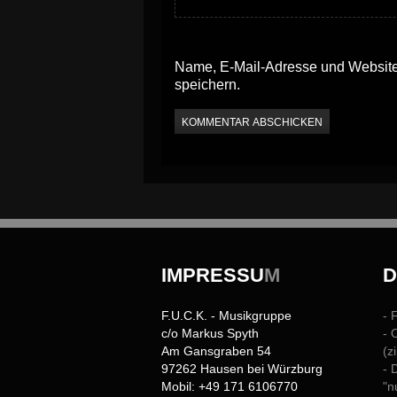
Name, E-Mail-Adresse und Website
speichern.
IMPRESSU
M
F.U.C.K. - Musikgruppe
- 
c/o Markus Spyth
- 
Am Gansgraben 54
(z
97262 Hausen bei Würzburg
- 
Mobil: +49 171 6106770
"n