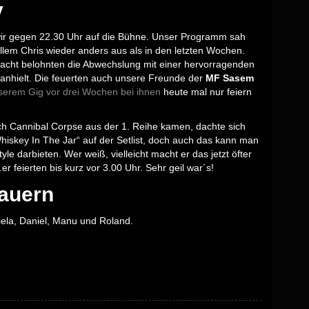
y
 wir gegen 22.30 Uhr auf die Bühne. Unser Programm sah
lem Chris wieder anders aus als in den letzten Wochen.
acht belohnten die Abwechslung mit einer hervorragenden
nhielt. Die feuerten auch unsere Freunde der
MF Sasem
serem Gig vor drei Wochen bei ihnen
heute mal nur feiern
ch Cannibal Corpse aus der 1. Reihe kamen, dachte sich
„Whiskey In The Jar“ auf der Setlist, doch auch das kann man
le darbieten. Wer weiß, vielleicht macht er das jetzt öfter
 feierten bis kurz vor 3.00 Uhr. Sehr geil war´s!
auern
ela, Daniel, Manu und Roland.