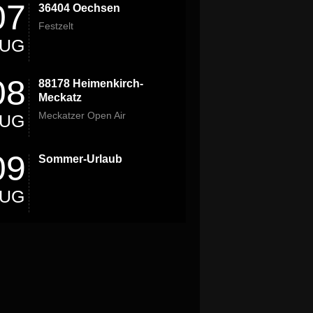
07
36404 Oechsen
Festzelt
UG
08
88178 Heimenkirch-
Meckatz
Meckatzer Open Air
UG
09
Sommer-Urlaub
UG