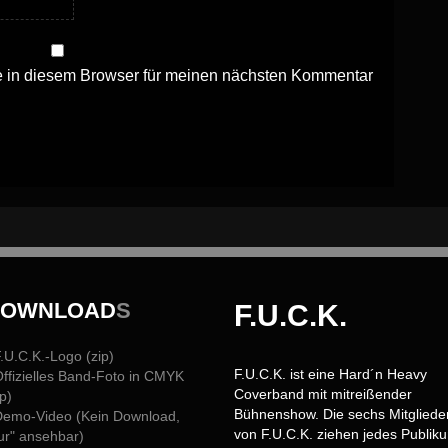
 in diesem Browser für meinen nächsten Kommentar
DOWNLOAD
S
F.U.C.K.
F.U.C.K.-Logo (zip)
F.U.C.K. ist eine Hard´n Heavy
Offizielles Band-Foto in CMYK
Coverband mit mitreißender
ip)
Bühnenshow. Die sechs Mitgliede
Demo-Video (Kein Download,
von F.U.C.K. ziehen jedes Publik
ur" ansehbar)