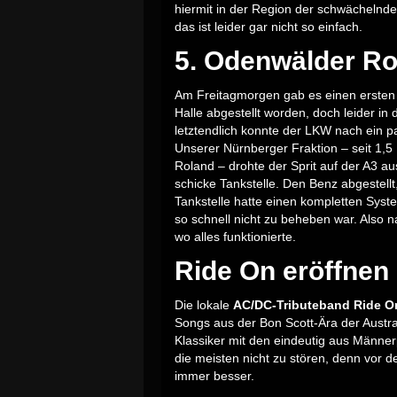
hiermit in der Region der schwächeln
das ist leider gar nicht so einfach.
5. Odenwälder Ro
Am Freitagmorgen gab es einen ersten 
Halle abgestellt worden, doch leider in
letztendlich konnte der LKW nach ein p
Unserer Nürnberger Fraktion – seit 1,
Roland – drohte der Sprit auf der A3 a
schicke Tankstelle. Den Benz abgestellt
Tankstelle hatte einen kompletten Syst
so schnell nicht zu beheben war. Also 
wo alles funktionierte.
Ride On eröffnen
Die lokale
AC/DC-Tributeband Ride O
Songs aus der Bon Scott-Ära der Austral
Klassiker mit den eindeutig aus Männe
die meisten nicht zu stören, denn vor
immer besser.