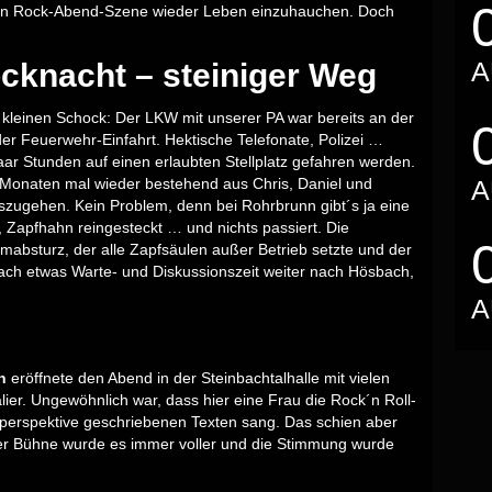
den Rock-Abend-Szene wieder Leben einzuhauchen. Doch
A
cknacht – steiniger Weg
kleinen Schock: Der LKW mit unserer PA war bereits an der
 der Feuerwehr-Einfahrt. Hektische Telefonate, Polizei …
aar Stunden auf einen erlaubten Stellplatz gefahren werden.
5 Monaten mal wieder bestehend aus Chris, Daniel und
A
uszugehen. Kein Problem, denn bei Rohrbrunn gibt´s ja eine
, Zapfhahn reingesteckt … und nichts passiert. Die
emabsturz, der alle Zapfsäulen außer Betrieb setzte und der
nach etwas Warte- und Diskussionszeit weiter nach Hösbach,
A
n
eröffnete den Abend in der Steinbachtalhalle mit vielen
ier. Ungewöhnlich war, dass hier eine Frau die Rock´n Roll-
rperspektive geschriebenen Texten sang. Das schien aber
 der Bühne wurde es immer voller und die Stimmung wurde