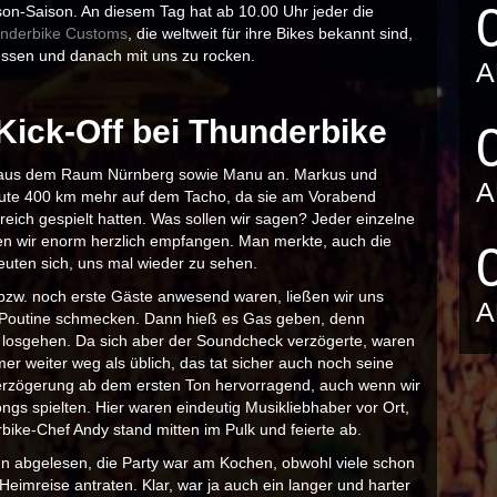
dson-Saison. An diesem Tag hat ab 10.00 Uhr jeder die
nderbike Customs
, die weltweit für ihre Bikes bekannt sind,
ssen und danach mit uns zu rocken.
A
Kick-Off bei Thunderbike
r aus dem Raum Nürnberg sowie Manu an. Markus und
A
gute 400 km mehr auf dem Tacho, da sie am Vorabend
reich gespielt hatten. Was sollen wir sagen? Jeder einzelne
den wir enorm herzlich empfangen. Man merkte, auch die
euten sich, uns mal wieder zu sehen.
w. noch erste Gäste anwesend waren, ließen wir uns
A
t Poutine schmecken. Dann hieß es Gas geben, denn
r losgehen. Da sich aber der Soundcheck verzögerte, waren
er weiter weg als üblich, das tat sicher auch noch seine
erzögerung ab dem ersten Ton hervorragend, auch wenn wir
gs spielten. Hier waren eindeutig Musikliebhaber vor Ort,
bike-Chef Andy stand mitten im Pulk und feierte ab.
 abgelesen, die Party war am Kochen, obwohl viele schon
eimreise antraten. Klar, war ja auch ein langer und harter