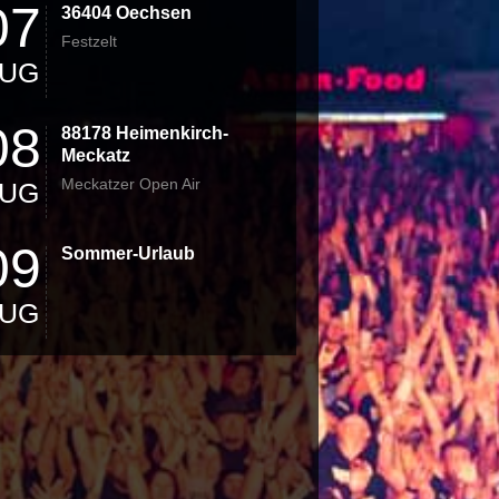
07
36404 Oechsen
Festzelt
UG
08
88178 Heimenkirch-
Meckatz
Meckatzer Open Air
UG
09
Sommer-Urlaub
UG