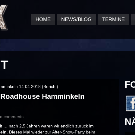
HOME
NEWS/BLOG
TERMINE
HT
F
e Roadhouse Hamminkeln
o comments
N
it … nach 2,5 Jahren waren wir endlich zurück im
eln
. Dieses Mal wieder zur After-Show-Party beim