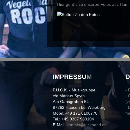
Hier geht´s zu unseren Fotos aus Ham
IMPRESSU
M
F.U.C.K. - Musikgruppe
- 
c/o Markus Spyth
- 
Am Gansgraben 54
(z
97262 Hausen bei Würzburg
- 
Mobil: +49 171 6106770
"n
Tel.: +49 9367 980104
E-Mail:
kontakt@
fuckband.de