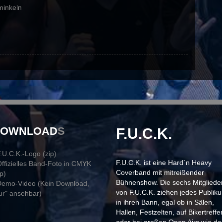
minkeln
DOWNLOAD
S
F.U.C.K.
F.U.C.K.-Logo (zip)
F.U.C.K. ist eine Hard´n Heavy
Offizielles Band-Foto in CMYK
Coverband mit mitreißender
ip)
Bühnenshow. Die sechs Mitgliede
Demo-Video (Kein Download,
von F.U.C.K. ziehen jedes Publik
ur" ansehbar)
in ihren Bann, egal ob in Sälen,
Hallen, Festzelten, auf Bikertreffe