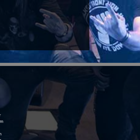
r
um
n