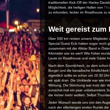
traditionellen Kick-Off der Harley-Davi
Möglichkeit, die heiligen Hallen von
Thu
zu erkunden, lecker im Roadhouse zu e
Weit gereist zum 
Über 500 km reisten unsere Mitgliede
Special Guest Ecki hatten sogar noch 
zusammen mit der Allstar Band in Öster
Kilometer war es wert! Wie früher wur
Leute im Roadhouse und viele Gäste fr
Nach dem Soundcheck, zu dem schon bz
Burger und die kanadische Köstlichkei
eigentlich sollte es schon um 20.30 Uh
wir spät dran. Die Umkleide war wie imm
Wirkung. Die Stimmung war trotz der V
zunächst mal ein paar unbekanntere Son
die immer mehr wollten. Selbst Thunder
Jeder Wunsch wurde uns von den Augen
nach der ellenlangen ersten Runde die H