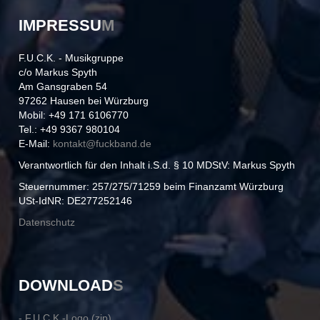
IMPRESSU
M
F.U.C.K. - Musikgruppe
c/o Markus Spyth
Am Gansgraben 54
97262 Hausen bei Würzburg
Mobil: +49 171 6106770
Tel.: +49 9367 980104
E-Mail:
kontakt@
fuckband.de
Verantwortlich für den Inhalt i.S.d. § 10 MDStV: Markus Spyth
Steuernummer: 257/275/71259 beim Finanzamt Würzburg
USt-IdNR: DE277252146
Datenschutz
DOWNLOAD
S
- F.U.C.K.-Logo (zip)