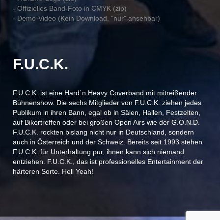
- Offizielles Band-Foto in CMYK (zip)
- Demo-Video (Kein Download, "nur" ansehbar)
F.U.C.K.
F.U.C.K. ist eine Hard´n Heavy Coverband mit mitreißender
Bühnenshow. Die sechs Mitglieder von F.U.C.K. ziehen jedes
Publikum in ihren Bann, egal ob in Sälen, Hallen, Festzelten,
auf Bikertreffen oder bei großen Open Airs wie der G.O.N.D.
F.U.C.K. rockten bislang nicht nur in Deutschland, sondern
auch in Österreich und der Schweiz. Bereits seit 1993 stehen
F.U.C.K. für Unterhaltung pur, ihnen kann sich niemand
entziehen. F.U.C.K., das ist professionelles Entertainment der
härteren Sorte. Hell Yeah!