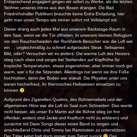
Entsprechend engagiert gingen wir sofort zu Werke, als die letzten
Stöhner unseres Intros aus den Boxen drangen. Die Bad
Friedrichshaller Publikum brauchte keine Extra-Einladung, hier
geht man unser Tempo wie immer sofort mit Volldampf mit.
Dieser drang auch jedes Mal aus unserem Backstage-Raum in
den Saal, wenn wir die Tür öffneten. In unserem kleinen Refugium
vor den Rauchschwaden der Rockfabrik-Besucher war die Luft wie
ein … ungleichmäßig zu schnell aufgetautes Steak. Seltsames
Bild, oder? Versuchen wir es anders: Die warme Luft des Heizers
stieg nach oben und sorgte bei Stehenden auf Kopfhöhe für
tropische Temperaturen, etwas angenehmer, aber immer noch gut
warm, war´s für die Sitzenden. Allerdings nur wenn sie ihre Füße
hochhoben, denn der Boden war eiskalt. Die Physiker unter uns
waren hocherfreut, ihr thermisches Halbwissen einsetzen zu
können
Aufgrund des Zigaretten-Qualms, des Bühnennebels und der
allgemeinen Hitze war die Luft im Saal zum Schneiden. Das wurde
nicht besser, als unser Ex Martin auf die Bühne stieg (er fror
offenbar, anders sind Jacke und Kopftuch nicht zu erklären) und
zunächst mit Dave Songs dieser einen Band zu singen und
anschließend Chris und Timmy bei Rammstein zu unterstützen.
Der Täter kehrt halt doch immer zum Tatort zurück
Das