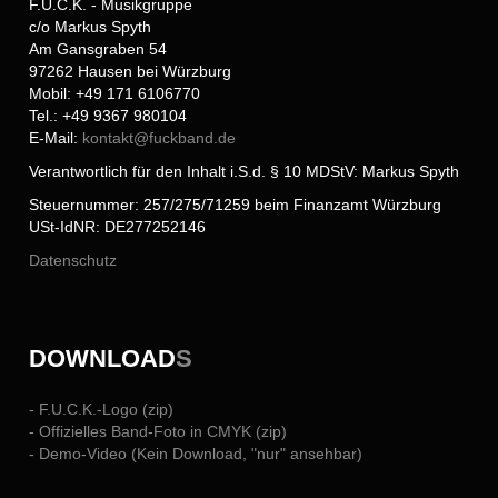
F.U.C.K. - Musikgruppe
c/o Markus Spyth
Am Gansgraben 54
97262 Hausen bei Würzburg
Mobil: +49 171 6106770
Tel.: +49 9367 980104
E-Mail:
kontakt@
fuckband.de
Verantwortlich für den Inhalt i.S.d. § 10 MDStV: Markus Spyth
Steuernummer: 257/275/71259 beim Finanzamt Würzburg
USt-IdNR: DE277252146
Datenschutz
DOWNLOAD
S
- F.U.C.K.-Logo (zip)
- Offizielles Band-Foto in CMYK (zip)
- Demo-Video (Kein Download, "nur" ansehbar)