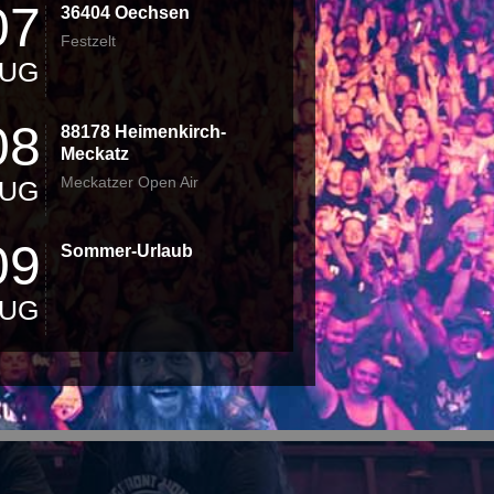
07
36404 Oechsen
Festzelt
UG
08
88178 Heimenkirch-
Meckatz
Meckatzer Open Air
UG
09
Sommer-Urlaub
UG