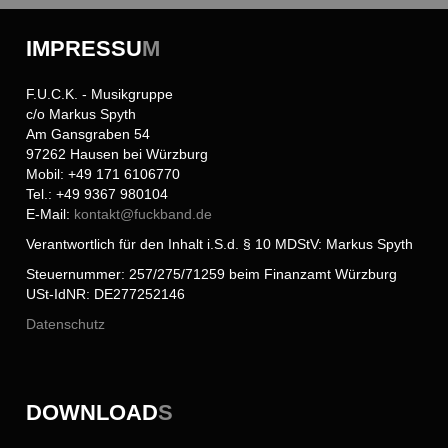
IMPRESSU
M
F.U.C.K. - Musikgruppe
c/o Markus Spyth
Am Gansgraben 54
97262 Hausen bei Würzburg
Mobil: +49 171 6106770
Tel.: +49 9367 980104
E-Mail:
kontakt@
fuckband.de
Verantwortlich für den Inhalt i.S.d. § 10 MDStV: Markus Spyth
Steuernummer: 257/275/71259 beim Finanzamt Würzburg
USt-IdNR: DE277252146
Datenschutz
DOWNLOAD
S