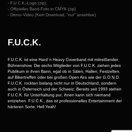
- F.U.C.K.-Logo (zip)
- Offizielles Band-Foto in CMYK (zip)
- Demo-Video (Kein Download, "nur" ansehbar)
F.U.C.K.
F.U.C.K. ist eine Hard´n Heavy Coverband mit mitreißender
Bühnenshow. Die sechs Mitglieder von F.U.C.K. ziehen jedes
Publikum in ihren Bann, egal ob in Sälen, Hallen, Festzelten,
auf Bikertreffen oder bei großen Open Airs wie der G.O.N.D.
F.U.C.K. rockten bislang nicht nur in Deutschland, sondern
auch in Österreich und der Schweiz. Bereits seit 1993 stehen
F.U.C.K. für Unterhaltung pur, ihnen kann sich niemand
entziehen. F.U.C.K., das ist professionelles Entertainment der
härteren Sorte. Hell Yeah!