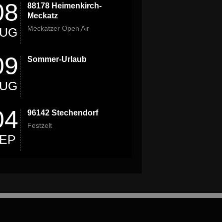
08
88178 Heimenkirch-
Meckatz
Meckatzer Open Air
UG
09
Sommer-Urlaub
UG
04
96142 Stechendorf
Festzelt
EP