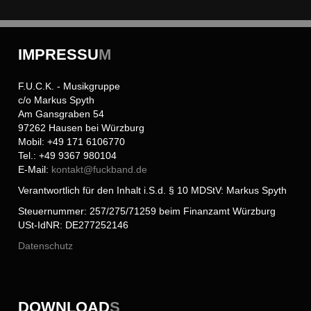
IMPRESSU
M
F.U.C.K. - Musikgruppe
c/o Markus Spyth
Am Gansgraben 54
97262 Hausen bei Würzburg
Mobil: +49 171 6106770
Tel.: +49 9367 980104
E-Mail:
kontakt@
fuckband.de
Verantwortlich für den Inhalt i.S.d. § 10 MDStV: Markus Spyth
Steuernummer: 257/275/71259 beim Finanzamt Würzburg
USt-IdNR: DE277252146
Datenschutz
DOWNLOAD
S