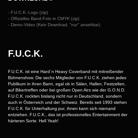
- F.U.C.K.-Logo (zip)
- Offizielles Band-Foto in CMYK (zip)
- Demo-Video (Kein Download, "nur" ansehbar)
F.U.C.K.
F.U.C.K. ist eine Hard´n Heavy Coverband mit mitreißender
Bühnenshow. Die sechs Mitglieder von F.U.C.K. ziehen jedes
Publikum in ihren Bann, egal ob in Sälen, Hallen, Festzelten,
auf Bikertreffen oder bei großen Open Airs wie der G.O.N.D.
F.U.C.K. rockten bislang nicht nur in Deutschland, sondern
auch in Österreich und der Schweiz. Bereits seit 1993 stehen
F.U.C.K. für Unterhaltung pur, ihnen kann sich niemand
entziehen. F.U.C.K., das ist professionelles Entertainment der
härteren Sorte. Hell Yeah!