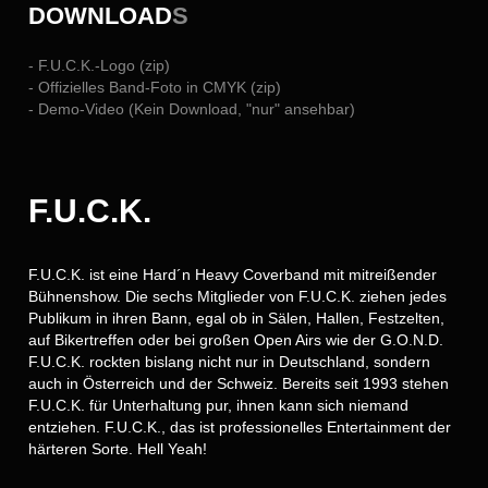
DOWNLOAD
S
- F.U.C.K.-Logo (zip)
- Offizielles Band-Foto in CMYK (zip)
- Demo-Video (Kein Download, "nur" ansehbar)
F.U.C.K.
F.U.C.K. ist eine Hard´n Heavy Coverband mit mitreißender
Bühnenshow. Die sechs Mitglieder von F.U.C.K. ziehen jedes
Publikum in ihren Bann, egal ob in Sälen, Hallen, Festzelten,
auf Bikertreffen oder bei großen Open Airs wie der G.O.N.D.
F.U.C.K. rockten bislang nicht nur in Deutschland, sondern
auch in Österreich und der Schweiz. Bereits seit 1993 stehen
F.U.C.K. für Unterhaltung pur, ihnen kann sich niemand
entziehen. F.U.C.K., das ist professionelles Entertainment der
härteren Sorte. Hell Yeah!