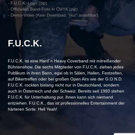
- F.U.C.K.-Logo (zip)
- Offizielles Band-Foto in CMYK (zip)
- Demo-Video (Kein Download, "nur" ansehbar)
F.U.C.K.
F.U.C.K. ist eine Hard´n Heavy Coverband mit mitreißender
Bühnenshow. Die sechs Mitglieder von F.U.C.K. ziehen jedes
Publikum in ihren Bann, egal ob in Sälen, Hallen, Festzelten,
auf Bikertreffen oder bei großen Open Airs wie der G.O.N.D.
F.U.C.K. rockten bislang nicht nur in Deutschland, sondern
auch in Österreich und der Schweiz. Bereits seit 1993 stehen
F.U.C.K. für Unterhaltung pur, ihnen kann sich niemand
entziehen. F.U.C.K., das ist professionelles Entertainment der
härteren Sorte. Hell Yeah!