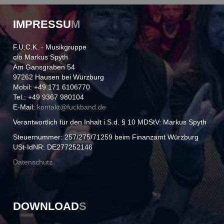
IMPRESSU
M
F.U.C.K. - Musikgruppe
c/o Markus Spyth
Am Gansgraben 54
97262 Hausen bei Würzburg
Mobil: +49 171 6106770
Tel.: +49 9367 980104
E-Mail:
kontakt@
fuckband.de
Verantwortlich für den Inhalt i.S.d. § 10 MDStV: Markus Spyth
Steuernummer: 257/275/71259 beim Finanzamt Würzburg
USt-IdNR: DE277252146
Datenschutz
DOWNLOAD
S