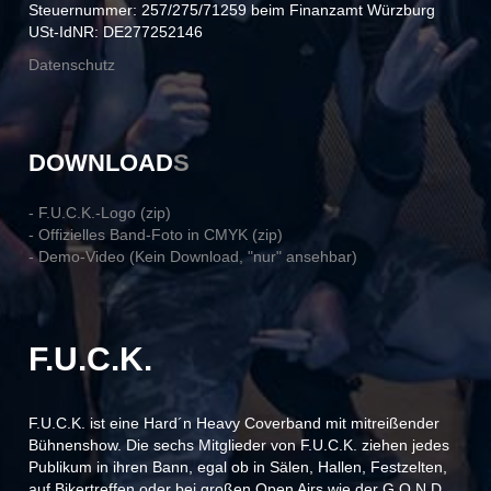
Steuernummer: 257/275/71259 beim Finanzamt Würzburg
USt-IdNR: DE277252146
Datenschutz
DOWNLOAD
S
- F.U.C.K.-Logo (zip)
- Offizielles Band-Foto in CMYK (zip)
- Demo-Video (Kein Download, "nur" ansehbar)
F.U.C.K.
F.U.C.K. ist eine Hard´n Heavy Coverband mit mitreißender
Bühnenshow. Die sechs Mitglieder von F.U.C.K. ziehen jedes
Publikum in ihren Bann, egal ob in Sälen, Hallen, Festzelten,
auf Bikertreffen oder bei großen Open Airs wie der G.O.N.D.