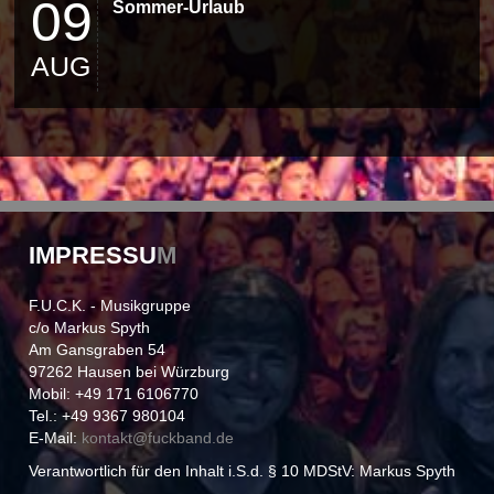
09
Sommer-Urlaub
AUG
IMPRESSU
M
F.U.C.K. - Musikgruppe
c/o Markus Spyth
Am Gansgraben 54
97262 Hausen bei Würzburg
Mobil: +49 171 6106770
Tel.: +49 9367 980104
E-Mail:
kontakt@
fuckband.de
Verantwortlich für den Inhalt i.S.d. § 10 MDStV: Markus Spyth