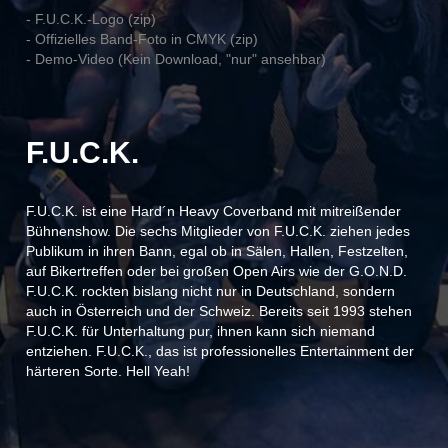
- F.U.C.K.-Logo (zip)
- Offizielles Band-Foto in CMYK (zip)
- Demo-Video (Kein Download, "nur" ansehbar)
F.U.C.K.
F.U.C.K. ist eine Hard´n Heavy Coverband mit mitreißender
Bühnenshow. Die sechs Mitglieder von F.U.C.K. ziehen jedes
Publikum in ihren Bann, egal ob in Sälen, Hallen, Festzelten,
auf Bikertreffen oder bei großen Open Airs wie der G.O.N.D.
F.U.C.K. rockten bislang nicht nur in Deutschland, sondern
auch in Österreich und der Schweiz. Bereits seit 1993 stehen
F.U.C.K. für Unterhaltung pur, ihnen kann sich niemand
entziehen. F.U.C.K., das ist professionelles Entertainment der
härteren Sorte. Hell Yeah!