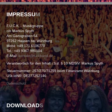
IMPRESSU
M
F.U.C.K. - Musikgruppe
c/o Markus Spyth
Am Gansgraben 54
97262 Hausen bei Würzburg
Mobil: +49 171 6106770
Tel.: +49 9367 980104
E-Mail:
kontakt@
fuckband.de
Verantwortlich für den Inhalt i.S.d. § 10 MDStV: Markus Spyth
Steuernummer: 257/275/71259 beim Finanzamt Würzburg
USt-IdNR: DE277252146
Datenschutz
DOWNLOAD
S