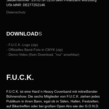
USt-IdNR: DE277252146
Datenschutz
DOWNLOAD
S
- F.U.C.K.-Logo (zip)
- Offizielles Band-Foto in CMYK (zip)
- Demo-Video (Kein Download, "nur" ansehbar)
F.U.C.K.
F.U.C.K. ist eine Hard´n Heavy Coverband mit mitreißender
Bühnenshow. Die sechs Mitglieder von F.U.C.K. ziehen jedes
Publikum in ihren Bann, egal ob in Sälen, Hallen, Festzelten,
auf Bikertreffen oder bei großen Open Airs wie der G.O.N.D.