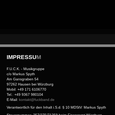
IMPRESSU
M
F.U.C.K. - Musikgruppe
c/o Markus Spyth
Am Gansgraben 54
97262 Hausen bei Würzburg
Mobil: +49 171 6106770
Tel.: +49 9367 980104
E-Mail:
kontakt@
fuckband.de
Verantwortlich für den Inhalt i.S.d. § 10 MDStV: Markus Spyth
Steuernummer: 257/275/71259 beim Finanzamt Würzburg