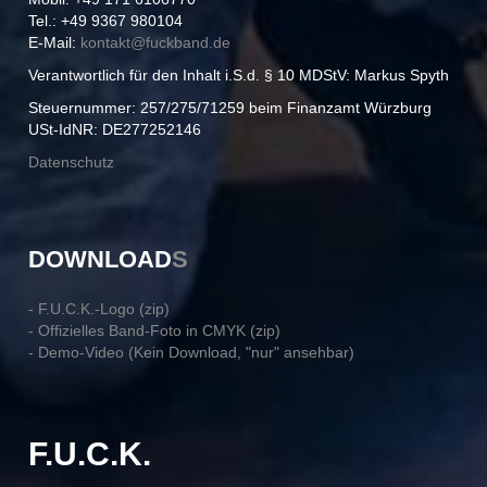
Tel.: +49 9367 980104
E-Mail:
kontakt@
fuckband.de
Verantwortlich für den Inhalt i.S.d. § 10 MDStV: Markus Spyth
Steuernummer: 257/275/71259 beim Finanzamt Würzburg
USt-IdNR: DE277252146
Datenschutz
DOWNLOAD
S
- F.U.C.K.-Logo (zip)
- Offizielles Band-Foto in CMYK (zip)
- Demo-Video (Kein Download, "nur" ansehbar)
F.U.C.K.