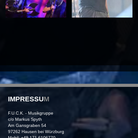
IMPRESSU
M
F.U.C.K. - Musikgruppe
c/o Markus Spyth
Am Gansgraben 54
97262 Hausen bei Würzburg
Mobil: +49 171 6106770