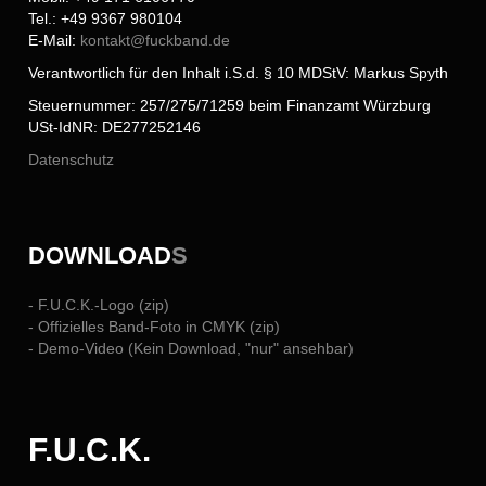
Tel.: +49 9367 980104
E-Mail:
kontakt@
fuckband.de
Verantwortlich für den Inhalt i.S.d. § 10 MDStV: Markus Spyth
Steuernummer: 257/275/71259 beim Finanzamt Würzburg
USt-IdNR: DE277252146
Datenschutz
DOWNLOAD
S
- F.U.C.K.-Logo (zip)
- Offizielles Band-Foto in CMYK (zip)
- Demo-Video (Kein Download, "nur" ansehbar)
F.U.C.K.