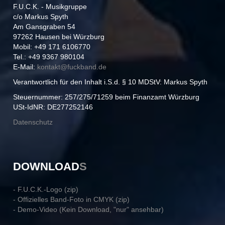
F.U.C.K. - Musikgruppe
c/o Markus Spyth
Am Gansgraben 54
97262 Hausen bei Würzburg
Mobil: +49 171 6106770
Tel.: +49 9367 980104
E-Mail:
kontakt@
fuckband.de
Verantwortlich für den Inhalt i.S.d. § 10 MDStV: Markus Spyth
Steuernummer: 257/275/71259 beim Finanzamt Würzburg
USt-IdNR: DE277252146
Datenschutz
DOWNLOAD
S
- F.U.C.K.-Logo (zip)
- Offizielles Band-Foto in CMYK (zip)
- Demo-Video (Kein Download, "nur" ansehbar)