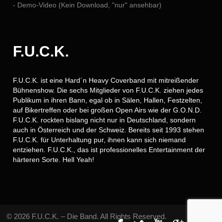
- Demo-Video (Kein Download, "nur" ansehbar)
F.U.C.K.
F.U.C.K. ist eine Hard´n Heavy Coverband mit mitreißender
Bühnenshow. Die sechs Mitglieder von F.U.C.K. ziehen jedes
Publikum in ihren Bann, egal ob in Sälen, Hallen, Festzelten,
auf Bikertreffen oder bei großen Open Airs wie der G.O.N.D.
F.U.C.K. rockten bislang nicht nur in Deutschland, sondern
auch in Österreich und der Schweiz. Bereits seit 1993 stehen
F.U.C.K. für Unterhaltung pur, ihnen kann sich niemand
entziehen. F.U.C.K., das ist professionelles Entertainment der
härteren Sorte. Hell Yeah!
© 2026 F.U.C.K. – Die Band. All Rights Reserved.