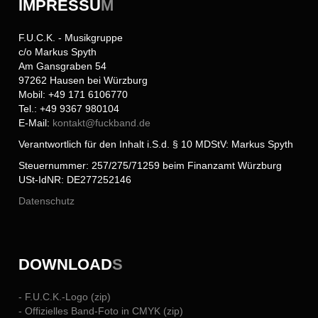
IMPRESSU
M
F.U.C.K. - Musikgruppe
c/o Markus Spyth
Am Gansgraben 54
97262 Hausen bei Würzburg
Mobil: +49 171 6106770
Tel.: +49 9367 980104
E-Mail:
kontakt@
fuckband.de
Verantwortlich für den Inhalt i.S.d. § 10 MDStV: Markus Spyth
Steuernummer: 257/275/71259 beim Finanzamt Würzburg
USt-IdNR: DE277252146
Datenschutz
DOWNLOAD
S
- F.U.C.K.-Logo (zip)
- Offizielles Band-Foto in CMYK (zip)