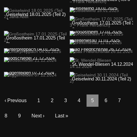
–...
Geiselwind 18.01.2025
Geiselwind 18.01.2025 (Teil 2)
Ja...
Großostheim 17.01.2025 (Teil 3
&...
Großostheim 17.01.2025
Großostheim 17.01.2025 (Teil
Breitenlesau 11.01.2025
2)
Unterpreppach 04.01.2025
Bad Friedrichshall 26.12.2024
Modschiedel 21.12.2024
St. Wendel-Bliesen 14.12.2024
Eggenfelden 07.12.2024
Geiselwind 30.11.2024 (Teil 2)
‹ Previous
1
2
3
4
5
6
7
8
9
Next ›
Last »