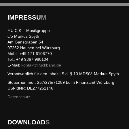
IMPRESSU
M
F.U.C.K. - Musikgruppe
c/o Markus Spyth
Am Gansgraben 54
97262 Hausen bei Würzburg
Mobil: +49 171 6106770
Tel.: +49 9367 980104
E-Mail:
kontakt@
fuckband.de
Verantwortlich für den Inhalt i.S.d. § 10 MDStV: Markus Spyth
Steuernummer: 257/275/71259 beim Finanzamt Würzburg
USt-IdNR: DE277252146
Datenschutz
DOWNLOAD
S