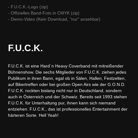
- F.U.C.K.-Logo (zip)
- Offizielles Band-Foto in CMYK (zip)
- Demo-Video (Kein Download, "nur" ansehbar)
F.U.C.K.
F.U.C.K. ist eine Hard´n Heavy Coverband mit mitreißender
Bühnenshow. Die sechs Mitglieder von F.U.C.K. ziehen jedes
Publikum in ihren Bann, egal ob in Sälen, Hallen, Festzelten,
auf Bikertreffen oder bei großen Open Airs wie der G.O.N.D.
F.U.C.K. rockten bislang nicht nur in Deutschland, sondern
auch in Österreich und der Schweiz. Bereits seit 1993 stehen
F.U.C.K. für Unterhaltung pur, ihnen kann sich niemand
entziehen. F.U.C.K., das ist professionelles Entertainment der
härteren Sorte. Hell Yeah!