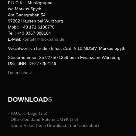
F.U.C.K. - Musikgruppe
c/o Markus Spyth
Am Gansgraben 54
97262 Hausen bei Würzburg
Mobil: +49 171 6106770
Tel.: +49 9367 980104
E-Mail:
kontakt@
fuckband.de
Verantwortlich für den Inhalt i.S.d. § 10 MDStV: Markus Spyth
Steuernummer: 257/275/71259 beim Finanzamt Würzburg
USt-IdNR: DE277252146
Datenschutz
DOWNLOAD
S
- F.U.C.K.-Logo (zip)
- Offizielles Band-Foto in CMYK (zip)
- Demo-Video (Kein Download, "nur" ansehbar)