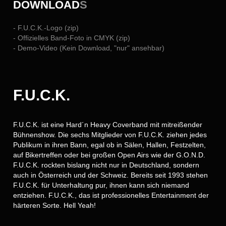
DOWNLOAD
S
- F.U.C.K.-Logo (zip)
- Offizielles Band-Foto in CMYK (zip)
- Demo-Video (Kein Download, "nur" ansehbar)
F.U.C.K.
F.U.C.K. ist eine Hard´n Heavy Coverband mit mitreißender
Bühnenshow. Die sechs Mitglieder von F.U.C.K. ziehen jedes
Publikum in ihren Bann, egal ob in Sälen, Hallen, Festzelten,
auf Bikertreffen oder bei großen Open Airs wie der G.O.N.D.
F.U.C.K. rockten bislang nicht nur in Deutschland, sondern
auch in Österreich und der Schweiz. Bereits seit 1993 stehen
F.U.C.K. für Unterhaltung pur, ihnen kann sich niemand
entziehen. F.U.C.K., das ist professionelles Entertainment der
härteren Sorte. Hell Yeah!