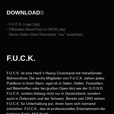
DOWNLOAD
S
- F.U.C.K.-Logo (zip)
- Offizielles Band-Foto in CMYK (zip)
- Demo-Video (Kein Download, "nur" ansehbar)
F.U.C.K.
F.U.C.K. ist eine Hard´n Heavy Coverband mit mitreißender
Bühnenshow. Die sechs Mitglieder von F.U.C.K. ziehen jedes
Publikum in ihren Bann, egal ob in Sälen, Hallen, Festzelten,
auf Bikertreffen oder bei großen Open Airs wie der G.O.N.D.
F.U.C.K. rockten bislang nicht nur in Deutschland, sondern
auch in Österreich und der Schweiz. Bereits seit 1993 stehen
F.U.C.K. für Unterhaltung pur, ihnen kann sich niemand
entziehen. F.U.C.K., das ist professionelles Entertainment der
härteren Sorte. Hell Yeah!