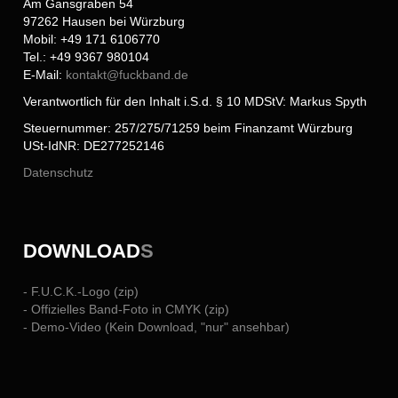
Am Gansgraben 54
97262 Hausen bei Würzburg
Mobil: +49 171 6106770
Tel.: +49 9367 980104
E-Mail:
kontakt@
fuckband.de
Verantwortlich für den Inhalt i.S.d. § 10 MDStV: Markus Spyth
Steuernummer: 257/275/71259 beim Finanzamt Würzburg
USt-IdNR: DE277252146
Datenschutz
DOWNLOAD
S
- F.U.C.K.-Logo (zip)
- Offizielles Band-Foto in CMYK (zip)
- Demo-Video (Kein Download, "nur" ansehbar)