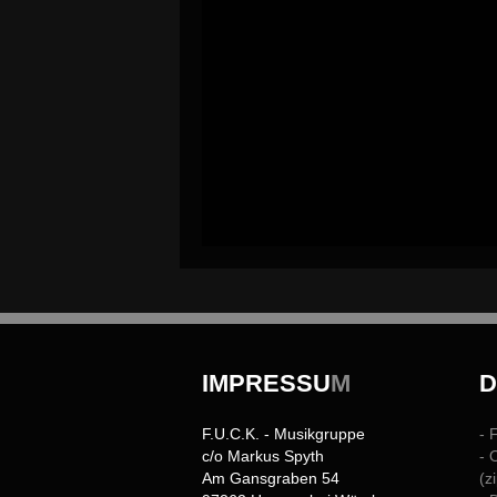
IMPRESSU
M
F.U.C.K. - Musikgruppe
- 
c/o Markus Spyth
- 
Am Gansgraben 54
(z