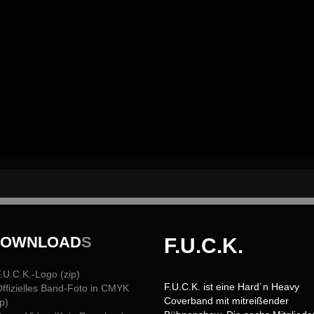
DOWNLOAD
S
F.U.C.K.
F.U.C.K.-Logo (zip)
F.U.C.K. ist eine Hard´n Heavy
Offizielles Band-Foto in CMYK
Coverband mit mitreißender
ip)