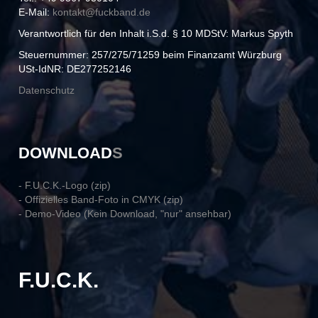
E-Mail:
kontakt@
fuckband.de
Verantwortlich für den Inhalt i.S.d. § 10 MDStV: Markus Spyth
Steuernummer: 257/275/71259 beim Finanzamt Würzburg
USt-IdNR: DE277252146
Datenschutz
DOWNLOAD
S
- F.U.C.K.-Logo (zip)
- Offizielles Band-Foto in CMYK (zip)
- Demo-Video (Kein Download, "nur" ansehbar)
F.U.C.K.