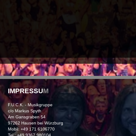
IMPRESSU
M
F.U.C.K. - Musikgruppe
c/o Markus Spyth
Am Gansgraben 54
97262 Hausen bei Würzburg
Mobil: +49 171 6106770
Tel.: +49 9367 980104