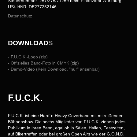
Steuernummer: 257/275/71259 beim Finanzamt Würzburg
USt-IdNR: DE277252146
Datenschutz
DOWNLOAD
S
- F.U.C.K.-Logo (zip)
- Offizielles Band-Foto in CMYK (zip)
- Demo-Video (Kein Download, "nur" ansehbar)
F.U.C.K.
F.U.C.K. ist eine Hard´n Heavy Coverband mit mitreißender
Bühnenshow. Die sechs Mitglieder von F.U.C.K. ziehen jedes
Publikum in ihren Bann, egal ob in Sälen, Hallen, Festzelten,
auf Bikertreffen oder bei großen Open Airs wie der G.O.N.D.