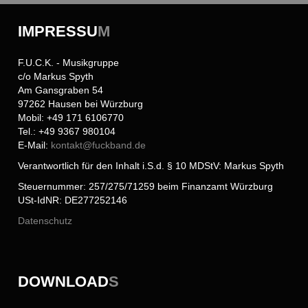
IMPRESSU
M
F.U.C.K. - Musikgruppe
c/o Markus Spyth
Am Gansgraben 54
97262 Hausen bei Würzburg
Mobil: +49 171 6106770
Tel.: +49 9367 980104
E-Mail:
kontakt@
fuckband.de
Verantwortlich für den Inhalt i.S.d. § 10 MDStV: Markus Spyth
Steuernummer: 257/275/71259 beim Finanzamt Würzburg
USt-IdNR: DE277252146
Datenschutz
DOWNLOAD
S