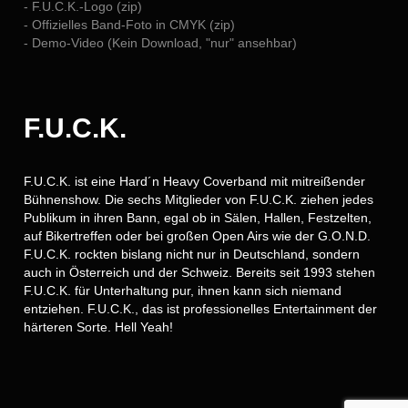
- F.U.C.K.-Logo (zip)
- Offizielles Band-Foto in CMYK (zip)
- Demo-Video (Kein Download, "nur" ansehbar)
F.U.C.K.
F.U.C.K. ist eine Hard´n Heavy Coverband mit mitreißender
Bühnenshow. Die sechs Mitglieder von F.U.C.K. ziehen jedes
Publikum in ihren Bann, egal ob in Sälen, Hallen, Festzelten,
auf Bikertreffen oder bei großen Open Airs wie der G.O.N.D.
F.U.C.K. rockten bislang nicht nur in Deutschland, sondern
auch in Österreich und der Schweiz. Bereits seit 1993 stehen
F.U.C.K. für Unterhaltung pur, ihnen kann sich niemand
entziehen. F.U.C.K., das ist professionelles Entertainment der
härteren Sorte. Hell Yeah!