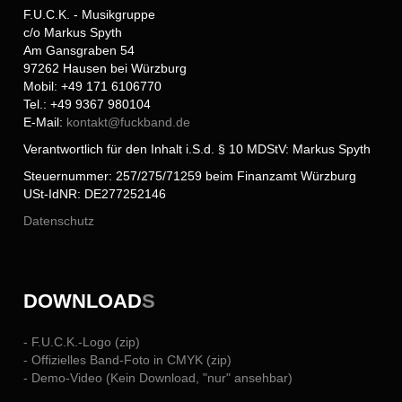
F.U.C.K. - Musikgruppe
c/o Markus Spyth
Am Gansgraben 54
97262 Hausen bei Würzburg
Mobil: +49 171 6106770
Tel.: +49 9367 980104
E-Mail:
kontakt@
fuckband.de
Verantwortlich für den Inhalt i.S.d. § 10 MDStV: Markus Spyth
Steuernummer: 257/275/71259 beim Finanzamt Würzburg
USt-IdNR: DE277252146
Datenschutz
DOWNLOAD
S
- F.U.C.K.-Logo (zip)
- Offizielles Band-Foto in CMYK (zip)
- Demo-Video (Kein Download, "nur" ansehbar)