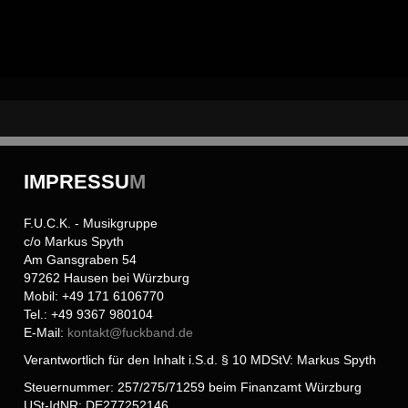
IMPRESSU
M
F.U.C.K. - Musikgruppe
c/o Markus Spyth
Am Gansgraben 54
97262 Hausen bei Würzburg
Mobil: +49 171 6106770
Tel.: +49 9367 980104
E-Mail:
kontakt@
fuckband.de
Verantwortlich für den Inhalt i.S.d. § 10 MDStV: Markus Spyth
Steuernummer: 257/275/71259 beim Finanzamt Würzburg
USt-IdNR: DE277252146